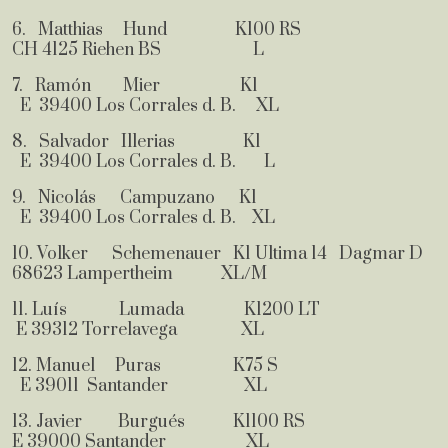
6. Matthias Hund K100 RS
CH 4125 Riehen BS L
7. Ramón Mier K1
E 39400 Los Corrales d. B. XL
8. Salvador Illerias K1
E 39400 Los Corrales d. B. L
9. Nicolás Campuzano K1
E 39400 Los Corrales d. B. XL
10. Volker Schemenauer K1 Ultima 14 Dagmar D
68623 Lampertheim XL/M
11. Luís Lumada K1200 LT
E 39312 Torrelavega XL
12. Manuel Puras K75 S
E 39011 Santander XL
13. Javier Burgués K1100 RS
E 39000 Santander XL