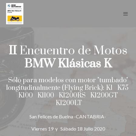
II
Encuentro de Motos
BMW Klásicas K
Sólo para modelos con motor "tumbado"
longitudinalmente (Flying Brick): K1 K75
K100 K1100 K1200RS K1200GT
K1200LT
San Felices de Buelna -CANTABRIA-
Viernes 19 y Sábado 18 Julio 2020