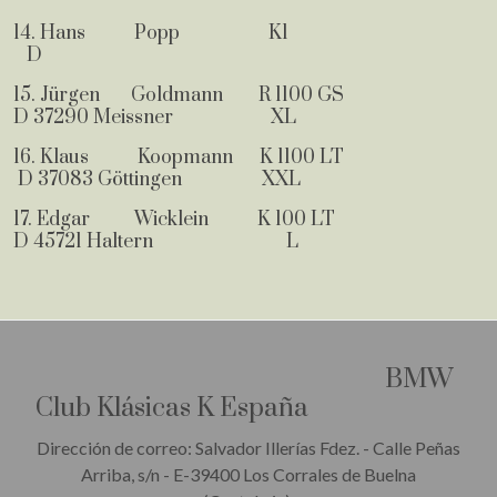
14. Hans Popp K1
D
15. Jürgen Goldmann R 1100 GS
D 37290 Meissner XL
16. Klaus Koopmann K 1100 LT
D 37083 Göttingen XXL
17. Edgar Wicklein K 100 LT
D 45721 Haltern L
BMW
Club Klásicas K España
Dirección de correo: Salvador Illerías Fdez. - Calle Peñas
Arriba, s/n - E-39400 Los Corrales de Buelna