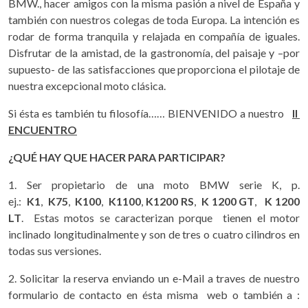
BMW., hacer amigos con la misma pasión a nivel de España y
también con nuestros colegas de toda Europa. La intención es
rodar de forma tranquila y relajada en compañía de iguales.
Disfrutar de la amistad, de la gastronomía, del paisaje y –por
supuesto- de las satisfacciones que proporciona el pilotaje de
nuestra excepcional moto clásica.
Si ésta es también tu filosofía…… BIENVENIDO a nuestro
II
ENCUENTRO
¿QUÉ HAY QUE HACER PARA PARTICIPAR?
1. Ser propietario de una moto BMW serie K, p.
ej.:
K1
,
K75
,
K100
,
K1100
,
K1200
RS
,
K 1200 GT
,
K 1200
LT
. Estas motos se caracterizan porque tienen el motor
inclinado longitudinalmente y son de tres o cuatro cilindros en
todas sus versiones.
2. Solicitar la reserva enviando un e-Mail a traves de nuestro
formulario de contacto en ésta misma web o también a :