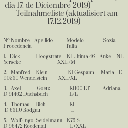
día 17. de Diciembre 2019)
Teilnahmeliste (aktualisiert am
17.12.2019)
Nº Nombre Apellido Modelo Sozia
Procedencia Talla
1. Dick Hoogstrate K1 Ultima 46 Anke NL
Yerseke XXL /M
2. Manfred Klein K1 Gespann Maria D
90530 Wendelstein XXL/XL
3. Axel Goetz K1100 LT Adriana
D 91462 Dachsbach L/L
4. Thomas Rich K1
D 63110 Rodgau L
5. Wolf-Ingo Seidelmann K75 S
D 96472 Roedental L+XXL