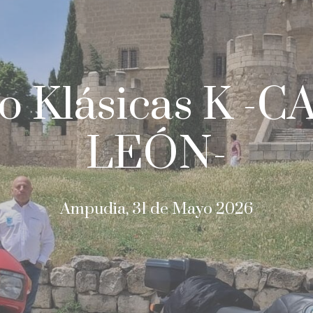
o Klásicas K -C
LEÓN-
Ampudia, 31 de Mayo 2026