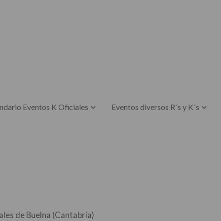
ndario Eventos K Oficiales
Eventos diversos R´s y K´s
rales de Buelna (Cantabria)