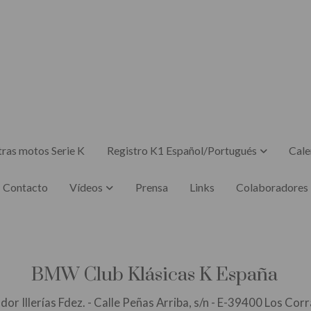
ras motos Serie K
Registro K1 Español/Portugués
Cale
Contacto
Vídeos
Prensa
Links
Colaboradores
ásicas K España
dor Illerías Fdez. - Calle Peñas Arriba, s/n - E-39400 Los Cor