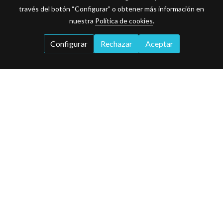
través del botón “Configurar” o obtener más información en
nuestra
Política de cookies
.
Configurar
Rechazar
Aceptar
BMW Motorrad compartirá
la celebración de su
Centenario con los
aficionados que acuden a
Retromóvil Madrid,
mostrando en el evento una
selección de algunas de las
motos más importantes de su